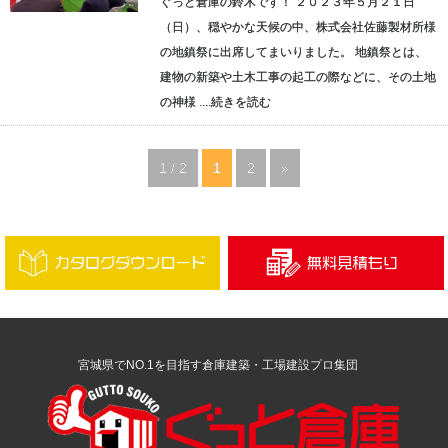
ぐっと倉庫の鈴木です！ ２０２３年５月２１日
（日）、穏やかな天候の中、株式会社佐藤製材所様
の地鎮祭に出席してまいりました。 地鎮祭とは、
建物の新築や土木工事の起工の際などに、その土地
の神様 ....
続きを読む
1 / 2
1
2
»
宮城県でNO.1を目指す倉庫建築・工場建設プロ集団