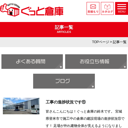
記事一覧
ARTICLES
TOPページ
> 記事一覧
工事の進捗状況です⑪
皆さんこんにちは！ぐっと倉庫の鈴木です。 宮城
県登米市で施工中の倉庫の建設現場の進捗状況⑪で
す！ 足場が外れ建物全体が見えるようになりまし